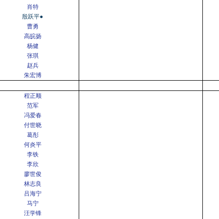
肖特
殷跃平●
曹勇
高皖扬
杨健
张琪
赵兵
朱宏博
程正顺
范军
冯爱春
付世晓
葛彤
何炎平
李铁
李欣
廖世俊
林志良
吕海宁
马宁
汪学锋