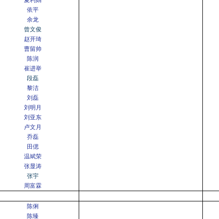
夏利娟
依平
余龙
曾文俊
赵开琦
曹留帅
陈润
崔进举
段磊
黎洁
刘磊
刘明月
刘亚东
卢文月
乔磊
田偲
温斌荣
张显涛
张宇
周富霖
陈俐
陈臻