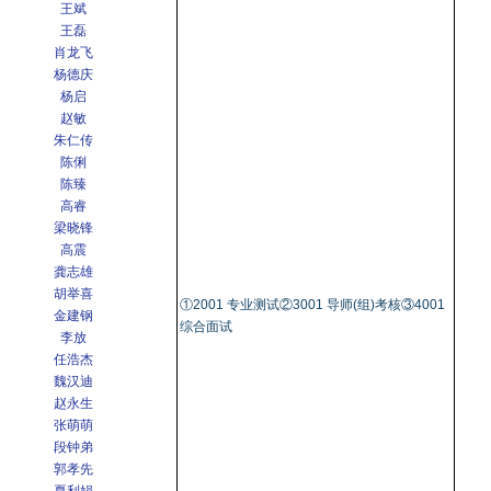
王斌
王磊
肖龙飞
杨德庆
杨启
赵敏
朱仁传
陈俐
陈臻
高睿
梁晓锋
高震
龚志雄
胡举喜
①2001 专业测试②3001 导师(组)考核③4001
金建钢
综合面试
李放
任浩杰
魏汉迪
赵永生
张萌萌
段钟弟
郭孝先