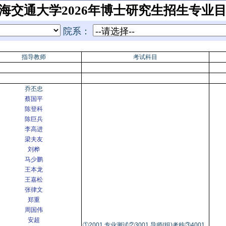
海交通大学2026年博士研究生招生专业
院系：
指导教师
考试科目
乔丕忠
蔡国平
陈登科
陈巨兵
李高进
梁夫友
刘桦
马少鹏
王本龙
王嘉松
张律文
郑重
周国伟
安超
①2001 专业测试②3001 导师(组)考核③4001