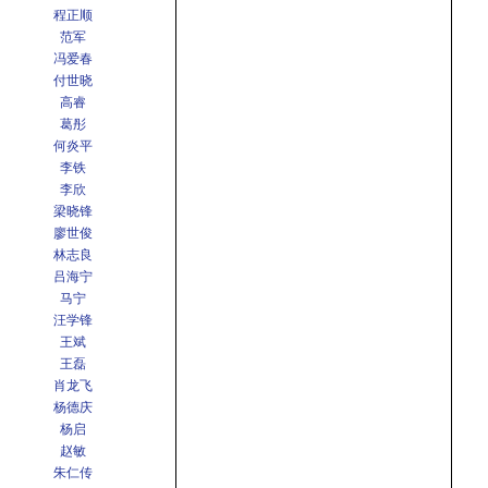
程正顺
范军
冯爱春
付世晓
高睿
葛彤
何炎平
李铁
李欣
梁晓锋
廖世俊
林志良
吕海宁
马宁
汪学锋
王斌
王磊
肖龙飞
杨德庆
杨启
赵敏
朱仁传