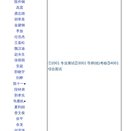
陈作钢
高震
龚志雄
胡举喜
金建钢
李放
任浩杰
王嘉松
魏汉迪
赵永生
张萌萌
①2001 专业测试②3001 导师(组)考核③4001
安超
综合面试
郭晓宇
刘桦
陈十一
●
段钟弟
郭孝先
韦雁机
●
夏利娟
曾文俊
依平
余龙
赵开琦