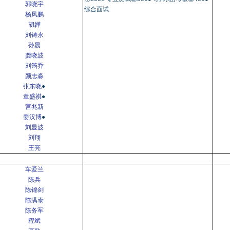
郭晓宇
综合面试
杨凤鹏
胡韡
刘铸永
孙晨
龚晓波
刘筠乔
颜志淼
张东晓
●
章盛祺
●
宫兆新
姜汉博
●
刘显波
刘翔
王亮
车爱兰
陈兵
陈锦剑
陈满泰
陈务军
程斌