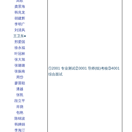
高歌
龚景海
韩兆龙
胡建辉
李明广
刘清风
王卫东●
邢爱国
徐永福
叶冠林
张大旭
张璐璐
①2001 专业测试②3001 导师(组)考核③4001
张振南
综合面试
周岱
廖晨聪
潘越
张凯
段立平
肖骁
包艳
陈锦波
韩婵娟
李海汀