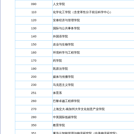
090
人文学院
110
化学化工学院（含变革性分子前沿科学中心）
120
安泰经济与管理学院
130
国际与公共事务学院
140
外国语学院
150
农业与生物学院
160
环境科学与工程学院
170
药学院
190
凯原法学院
200
媒体与传播学院
230
马克思主义学院
251
体育系
260
巴黎卓越工程师学院
270
上海交大-南加州大学文化创意产业学院
280
中英国际低碳学院
350
教育学院
351
董浩云智能管理与物流研究院（中美物流研究院）